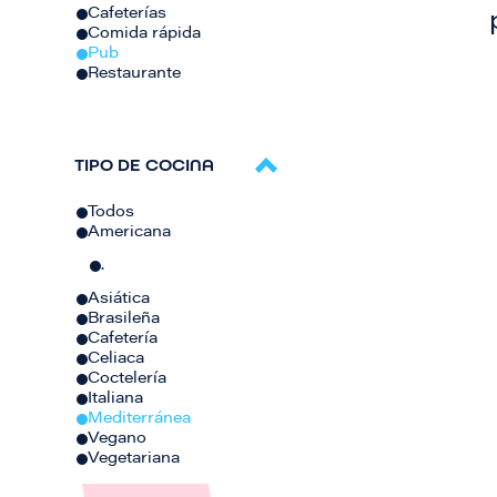
Cafeterías
Comida rápida
Pub
Restaurante
TIPO DE COCINA
Todos
Americana
.
Asiática
Brasileña
Cafetería
Celiaca
Coctelería
Italiana
Mediterránea
Vegano
Vegetariana