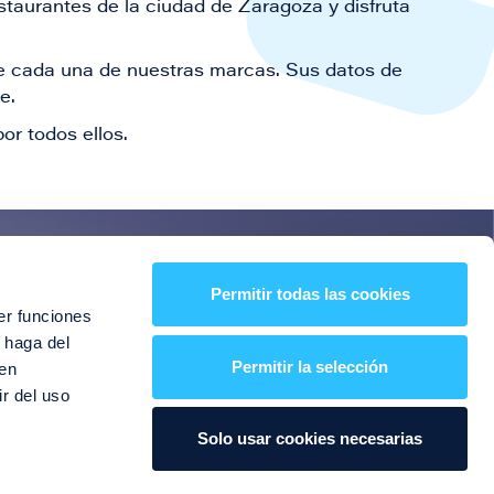
staurantes de la ciudad de Zaragoza y disfruta
 de cada una de nuestras marcas. Sus datos de
le.
or todos ellos.
es!
Permitir todas las cookies
er funciones
entos y mucho más
 haga del
Permitir la selección
den
r del uso
Solo usar cookies necesarias