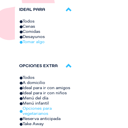
IDEAL PARA
Todos
Cenas
Comidas
Desayunos
Tomar algo
OPCIONES EXTRA
Todos
A domicilio
Ideal para ir con amigos
Ideal para ir con niños
Menú del día
Menú infantil
Opciones para
vegetarianos
Reserva anticipada
Take Away