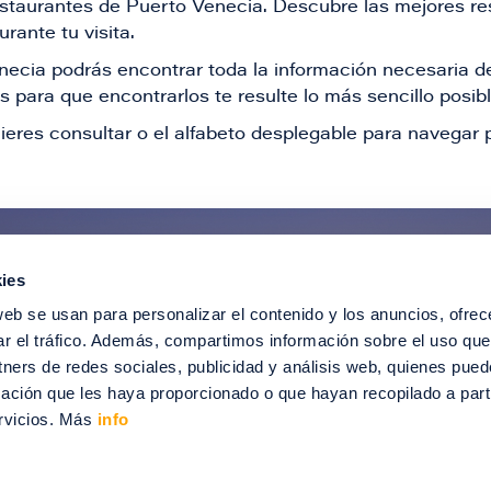
restaurantes de Puerto Venecia. Descubre las mejores re
rante tu visita.
Venecia podrás encontrar toda la información necesaria
 para que encontrarlos te resulte lo más sencillo posib
ieres consultar o el alfabeto desplegable para navegar p
ies
ntérate de todas nuestras novedad
web se usan para personalizar el contenido y los anuncios, ofrec
recibir ofertas especiales, descuentos, ev
ar el tráfico. Además, compartimos información sobre el uso que
tners de redes sociales, publicidad y análisis web, quienes pue
SUSCRÍBETE
ación que les haya proporcionado o que hayan recopilado a parti
rvicios. Más
info