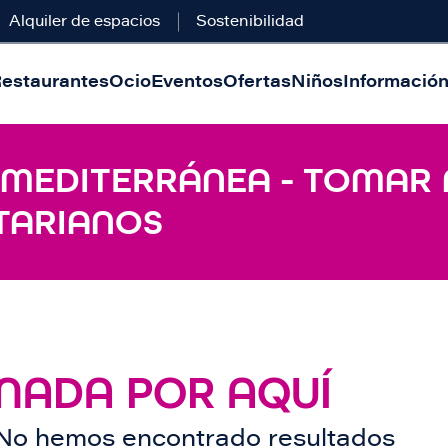
Alquiler de espacios
Sostenibilidad
estaurantes
Ocio
Eventos
Ofertas
Niños
Información 
- MEDITERRÁNEA - TOMAR 
TARIANOS
NADA POR AQUÍ
No hemos encontrado resultados