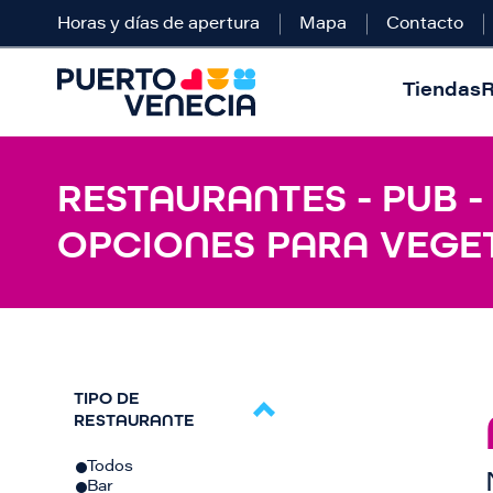
Horas y días de apertura
Mapa
Contacto
Tiendas
R
RESTAURANTES - PUB 
OPCIONES PARA VEGE
TIPO DE
RESTAURANTE
Todos
Bar