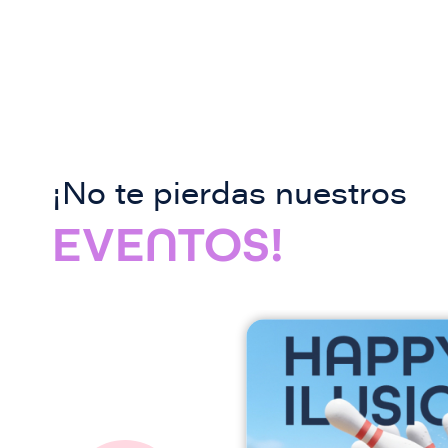
¡No te pierdas nuestros
EVENTOS!
I
m
a
g