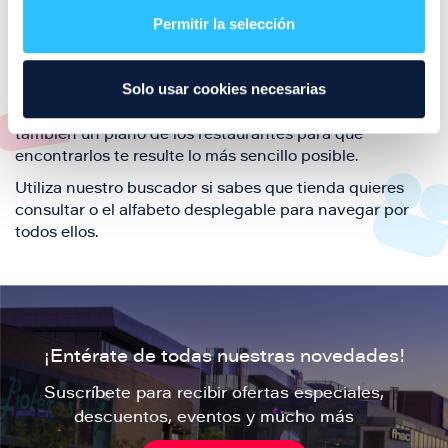
también de nuestra oferta de ocio y shopping durante
Permitir la selección
tu visita.
El este directorio de restaurantes de Puerto Venecia
Solo usar cookies necesarias
podrás encontrar toda la información necesaria de
cada una de nuestras marcas. Sus datos de contacto y
también un plano de los restaurantes para que
encontrarlos te resulte lo más sencillo posible.
Utiliza nuestro buscador si sabes que tienda quieres
consultar o el alfabeto desplegable para navegar por
todos ellos.
¡Entérate de todas nuestras novedades!
Suscríbete para recibir ofertas especiales,
descuentos, eventos y mucho más