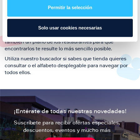
también de nuestra oferta de ocio y shopping durante
Permitir la selección
tu visita.
El este directorio de restaurantes de Puerto Venecia
Solo usar cookies necesarias
podrás encontrar toda la información necesaria de
cada una de nuestras marcas. Sus datos de contacto y
también un plano de los restaurantes para que
encontrarlos te resulte lo más sencillo posible.
Utiliza nuestro buscador si sabes que tienda quieres
consultar o el alfabeto desplegable para navegar por
todos ellos.
¡Entérate de todas nuestras novedades!
Suscríbete para recibir ofertas especiales,
descuentos, eventos y mucho más