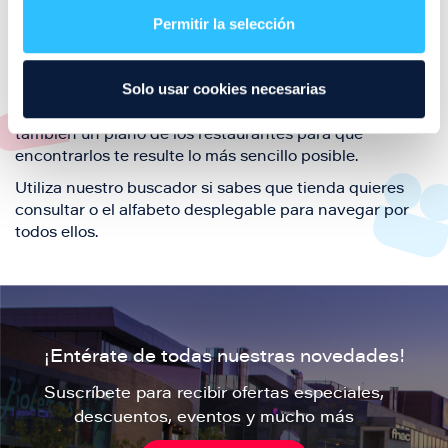
también de nuestra oferta de ocio y shopping durante
Permitir la selección
tu visita.
El este directorio de restaurantes de Puerto Venecia
Solo usar cookies necesarias
podrás encontrar toda la información necesaria de
cada una de nuestras marcas. Sus datos de contacto y
también un plano de los restaurantes para que
encontrarlos te resulte lo más sencillo posible.
Utiliza nuestro buscador si sabes que tienda quieres
consultar o el alfabeto desplegable para navegar por
todos ellos.
¡Entérate de todas nuestras novedades!
Suscríbete para recibir ofertas especiales,
descuentos, eventos y mucho más