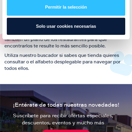
también de nuestra oferta de ocio y shopping durante
Permitir la selección
tu visita.
El este directorio de restaurantes de Puerto Venecia
Solo usar cookies necesarias
podrás encontrar toda la información necesaria de
cada una de nuestras marcas. Sus datos de contacto y
también un plano de los restaurantes para que
encontrarlos te resulte lo más sencillo posible.
Utiliza nuestro buscador si sabes que tienda quieres
consultar o el alfabeto desplegable para navegar por
todos ellos.
¡Entérate de todas nuestras novedades!
Suscríbete para recibir ofertas especiales,
descuentos, eventos y mucho más