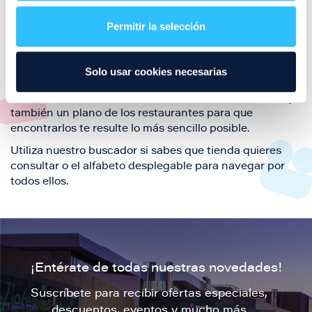
restaurantes de la ciudad de Zaragoza y disfruta
Permitir la selección
también de nuestra oferta de ocio y shopping durante
tu visita.
El este directorio de restaurantes de Puerto Venecia
Solo usar cookies necesarias
podrás encontrar toda la información necesaria de
cada una de nuestras marcas. Sus datos de contacto y
también un plano de los restaurantes para que
encontrarlos te resulte lo más sencillo posible.
Utiliza nuestro buscador si sabes que tienda quieres
consultar o el alfabeto desplegable para navegar por
todos ellos.
¡Entérate de todas nuestras novedades!
Suscríbete para recibir ofertas especiales,
descuentos, eventos y mucho más