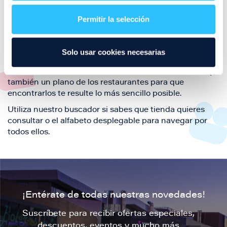
restaurantes de la ciudad de Zaragoza y disfruta
Permitir la selección
también de nuestra oferta de ocio y shopping durante
tu visita.
El este directorio de restaurantes de Puerto Venecia
Solo usar cookies necesarias
podrás encontrar toda la información necesaria de
cada una de nuestras marcas. Sus datos de contacto y
también un plano de los restaurantes para que
encontrarlos te resulte lo más sencillo posible.
Utiliza nuestro buscador si sabes que tienda quieres
consultar o el alfabeto desplegable para navegar por
todos ellos.
¡Entérate de todas nuestras novedades!
Suscríbete para recibir ofertas especiales,
descuentos, eventos y mucho más