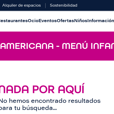
Alquiler de espacios
Sostenibilidad
estaurantes
Ocio
Eventos
Ofertas
Niños
Información 
 AMERICANA - MENÚ INFA
NADA POR AQUÍ
No hemos encontrado resultados
para tu búsqueda...