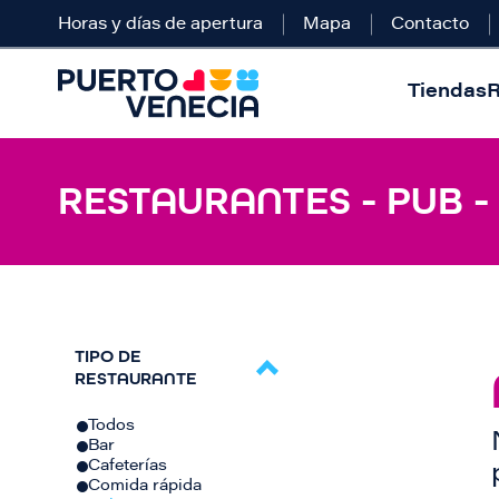
Horas y días de apertura
Mapa
Contacto
Tiendas
R
RESTAURANTES - PUB -
TIPO DE
RESTAURANTE
Todos
Bar
Cafeterías
Comida rápida