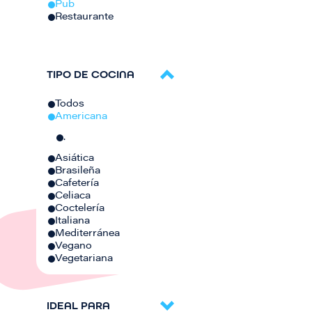
Pub
Restaurante
TIPO DE COCINA
Todos
Americana
.
Asiática
Brasileña
Cafetería
Celiaca
Coctelería
Italiana
Mediterránea
Vegano
Vegetariana
IDEAL PARA