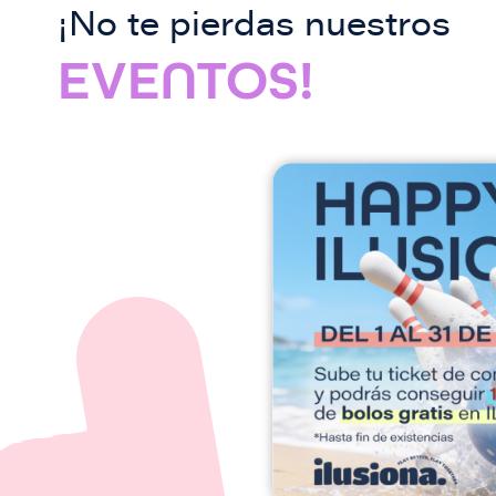
¡No te pierdas nuestros
EVENTOS!
I
m
a
g
e
n