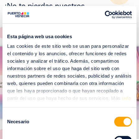
¡No te pierdas nuestros
EVENTOS!
Ver todos >
Esta página web usa cookies
I
Las cookies de este sitio web se usan para personalizar
I
m
el contenido y los anuncios, ofrecer funciones de redes
m
sociales y analizar el tráfico. Además, compartimos
a
a
información sobre el uso que haga del sitio web con
g
g
nuestros partners de redes sociales, publicidad y análisis
web, quienes pueden combinarla con otra información
e
e
que les haya proporcionado o que hayan recopilado a
n
n
partir del uso que haya hecho de sus servicios. Más
info
Selección
Necesario
de
consentimiento