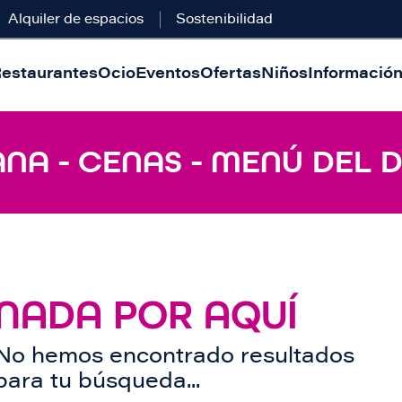
Alquiler de espacios
Sostenibilidad
estaurantes
Ocio
Eventos
Ofertas
Niños
Información 
ANA - CENAS - MENÚ DEL D
NADA POR AQUÍ
No hemos encontrado resultados
para tu búsqueda...