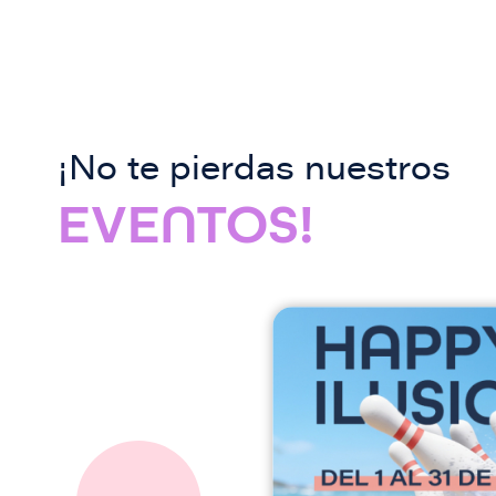
¡No te pierdas nuestros
EVENTOS!
I
m
a
g
e