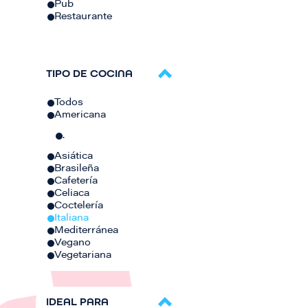
Pub
Restaurante
TIPO DE COCINA
Todos
Americana
.
Asiática
Brasileña
Cafetería
Celiaca
Coctelería
Italiana
Mediterránea
Vegano
Vegetariana
IDEAL PARA