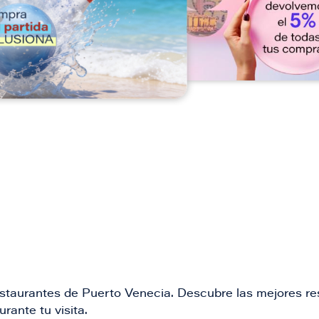
n
restaurantes de Puerto Venecia. Descubre las mejores re
rante tu visita.