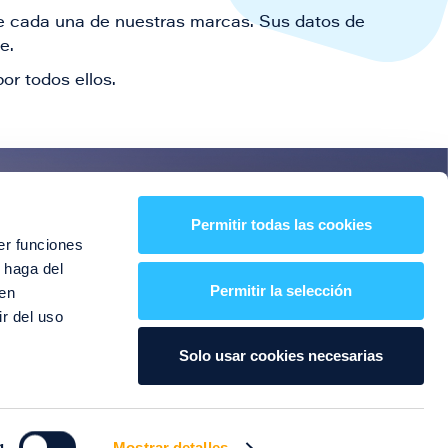
 de cada una de nuestras marcas. Sus datos de
le.
or todos ellos.
es!
Permitir todas las cookies
er funciones
entos y mucho más
 haga del
Permitir la selección
den
r del uso
Solo usar cookies necesarias
g
Mostrar detalles