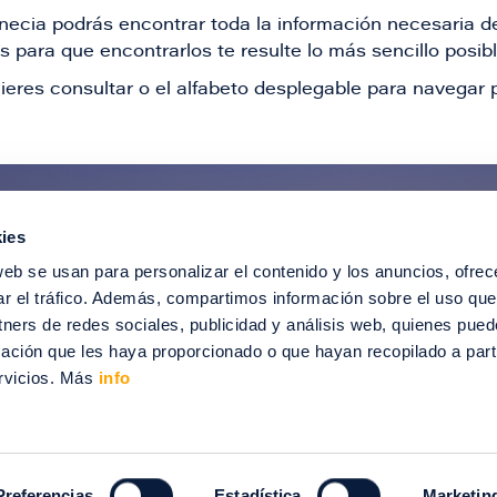
Venecia podrás encontrar toda la información necesaria
 para que encontrarlos te resulte lo más sencillo posib
ieres consultar o el alfabeto desplegable para navegar p
ies
ntérate de todas nuestras novedad
web se usan para personalizar el contenido y los anuncios, ofrec
recibir ofertas especiales, descuentos, ev
ar el tráfico. Además, compartimos información sobre el uso que
tners de redes sociales, publicidad y análisis web, quienes pue
SUSCRÍBETE
ación que les haya proporcionado o que hayan recopilado a parti
rvicios. Más
info
012-2024 Puerto Venecia. Todos los derechos reservados.
enecia
Información legal
Intranet
Contacto
Trabaja con nosotros
Preferencias
Estadística
Marketin