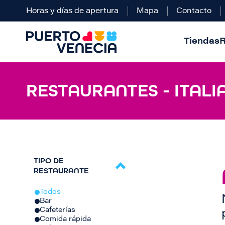
Horas y días de apertura
Mapa
Contacto
Tiendas
R
RESTAURANTES - ITALI
TIPO DE
RESTAURANTE
Todos
Bar
Cafeterías
Comida rápida