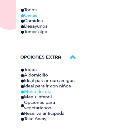
Todos
Cenas
Comidas
Desayunos
Tomar algo
OPCIONES EXTRA
Todos
A domicilio
Ideal para ir con amigos
Ideal para ir con niños
Menú del día
Menú infantil
Opciones para
vegetarianos
Reserva anticipada
Take Away