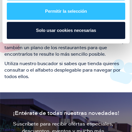
restaurantes de la ciudad de Zaragoza y disfruta
Permitir la selección
también de nuestra oferta de ocio y shopping durante
tu visita.
El este directorio de restaurantes de Puerto Venecia
Solo usar cookies necesarias
podrás encontrar toda la información necesaria de
cada una de nuestras marcas. Sus datos de contacto y
también un plano de los restaurantes para que
encontrarlos te resulte lo más sencillo posible.
Utiliza nuestro buscador si sabes que tienda quieres
consultar o el alfabeto desplegable para navegar por
todos ellos.
¡Entérate de todas nuestras novedades!
Suscríbete para recibir ofertas especiales,
descuentos, eventos y mucho más