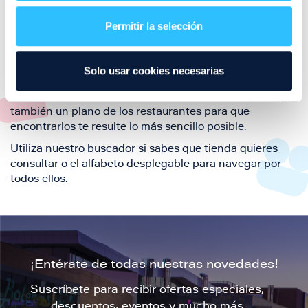
restaurantes de la ciudad de Zaragoza y disfruta
Permitir la selección
también de nuestra oferta de ocio y shopping durante
tu visita.
El este directorio de restaurantes de Puerto Venecia
Solo usar cookies necesarias
podrás encontrar toda la información necesaria de
cada una de nuestras marcas. Sus datos de contacto y
también un plano de los restaurantes para que
encontrarlos te resulte lo más sencillo posible.
Utiliza nuestro buscador si sabes que tienda quieres
consultar o el alfabeto desplegable para navegar por
todos ellos.
¡Entérate de todas nuestras novedades!
Suscríbete para recibir ofertas especiales,
descuentos, eventos y mucho más