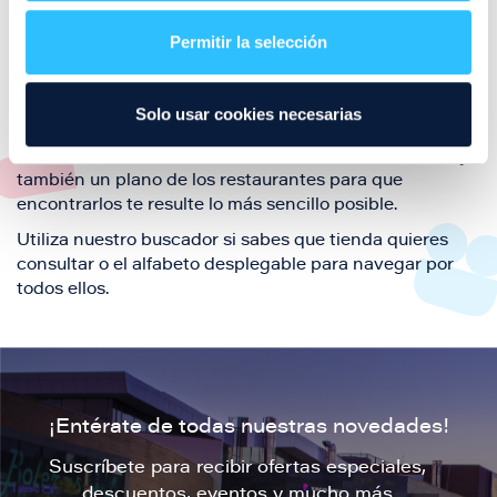
restaurantes de la ciudad de Zaragoza y disfruta
Permitir la selección
también de nuestra oferta de ocio y shopping durante
tu visita.
El este directorio de restaurantes de Puerto Venecia
Solo usar cookies necesarias
podrás encontrar toda la información necesaria de
cada una de nuestras marcas. Sus datos de contacto y
también un plano de los restaurantes para que
encontrarlos te resulte lo más sencillo posible.
Utiliza nuestro buscador si sabes que tienda quieres
consultar o el alfabeto desplegable para navegar por
todos ellos.
¡Entérate de todas nuestras novedades!
Suscríbete para recibir ofertas especiales,
descuentos, eventos y mucho más