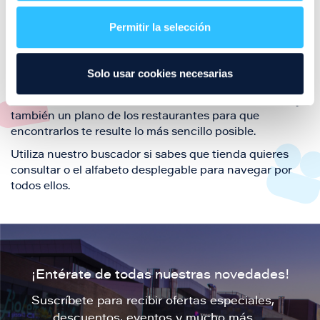
restaurantes de la ciudad de Zaragoza y disfruta
Permitir la selección
también de nuestra oferta de ocio y shopping durante
tu visita.
El este directorio de restaurantes de Puerto Venecia
Solo usar cookies necesarias
podrás encontrar toda la información necesaria de
cada una de nuestras marcas. Sus datos de contacto y
también un plano de los restaurantes para que
encontrarlos te resulte lo más sencillo posible.
Utiliza nuestro buscador si sabes que tienda quieres
consultar o el alfabeto desplegable para navegar por
todos ellos.
¡Entérate de todas nuestras novedades!
Suscríbete para recibir ofertas especiales,
descuentos, eventos y mucho más