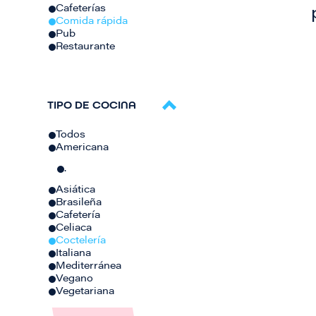
Cafeterías
Comida rápida
Pub
Restaurante
TIPO DE COCINA
Todos
Americana
.
Asiática
Brasileña
Cafetería
Celiaca
Coctelería
Italiana
Mediterránea
Vegano
Vegetariana