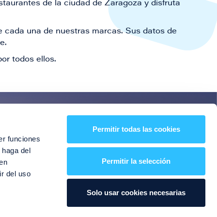
staurantes de la ciudad de Zaragoza y disfruta
 de cada una de nuestras marcas. Sus datos de
le.
or todos ellos.
es!
Permitir todas las cookies
er funciones
entos y mucho más
 haga del
Permitir la selección
den
r del uso
Solo usar cookies necesarias