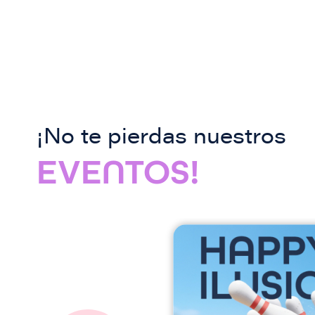
¡No te pierdas nuestros
EVENTOS!
I
m
a
g