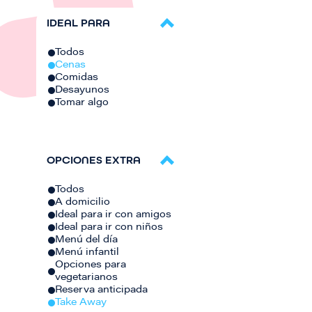
IDEAL PARA
Todos
Cenas
Comidas
Desayunos
Tomar algo
OPCIONES EXTRA
Todos
A domicilio
Ideal para ir con amigos
Ideal para ir con niños
Menú del día
Menú infantil
Opciones para
vegetarianos
Reserva anticipada
Take Away