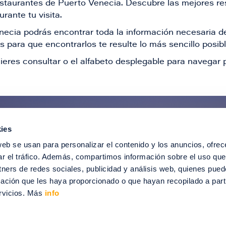
restaurantes de Puerto Venecia. Descubre las mejores re
rante tu visita.
Venecia podrás encontrar toda la información necesaria
 para que encontrarlos te resulte lo más sencillo posib
ieres consultar o el alfabeto desplegable para navegar p
ies
ntérate de todas nuestras novedad
web se usan para personalizar el contenido y los anuncios, ofrec
recibir ofertas especiales, descuentos, ev
ar el tráfico. Además, compartimos información sobre el uso que
tners de redes sociales, publicidad y análisis web, quienes pue
SUSCRÍBETE
ación que les haya proporcionado o que hayan recopilado a parti
rvicios. Más
info