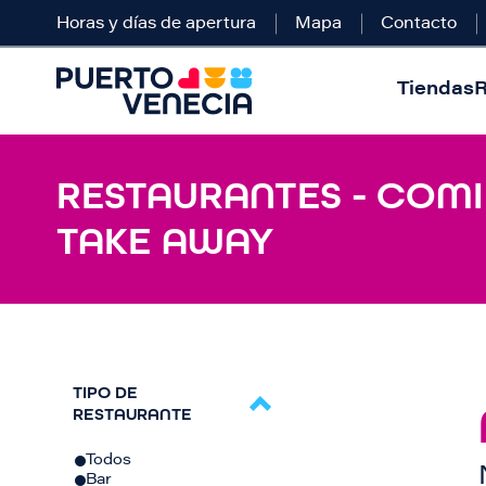
Horas y días de apertura
Mapa
Contacto
Tiendas
R
RESTAURANTES - COMID
TAKE AWAY
TIPO DE
RESTAURANTE
Todos
Bar