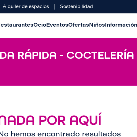
Alquiler de espacios
Sostenibilidad
estaurantes
Ocio
Eventos
Ofertas
Niños
Información 
A RÁPIDA - COCTELERÍA 
NADA POR AQUÍ
No hemos encontrado resultados