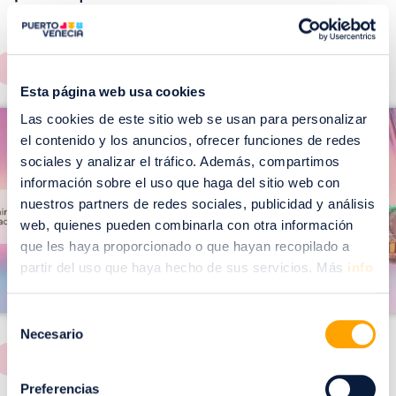
EVENTOS!
Ver todos >
Esta página web usa cookies
I
I
Las cookies de este sitio web se usan para personalizar
m
el contenido y los anuncios, ofrecer funciones de redes
m
a
sociales y analizar el tráfico. Además, compartimos
a
información sobre el uso que haga del sitio web con
g
g
nuestros partners de redes sociales, publicidad y análisis
e
e
web, quienes pueden combinarla con otra información
n
n
que les haya proporcionado o que hayan recopilado a
partir del uso que haya hecho de sus servicios. Más
info
Selección
Necesario
de
consentimiento
Preferencias