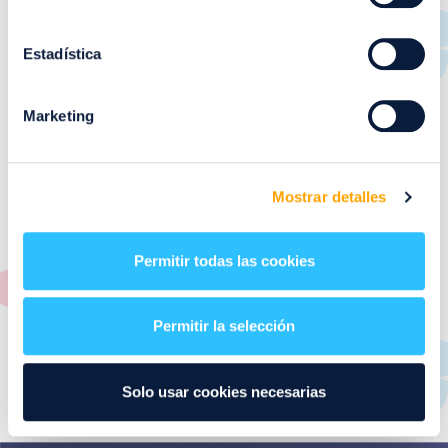
RESTAURANTES
de
Puerto Venecia
Estadística
Aquí podrás encontrar el listado de todas los
Marketing
restaurantes de Puerto Venecia. Descubre las mejores
restaurantes de la ciudad de Zaragoza y disfruta
también de nuestra oferta de ocio y shopping durante
tu visita.
Mostrar detalles
El este directorio de restaurantes de Puerto Venecia
podrás encontrar toda la información necesaria de
Permitir todas las cookies
cada una de nuestras marcas. Sus datos de contacto y
también un plano de los restaurantes para que
encontrarlos te resulte lo más sencillo posible.
Permitir la selección
Utiliza nuestro buscador si sabes que tienda quieres
consultar o el alfabeto desplegable para navegar por
Solo usar cookies necesarias
todos ellos.