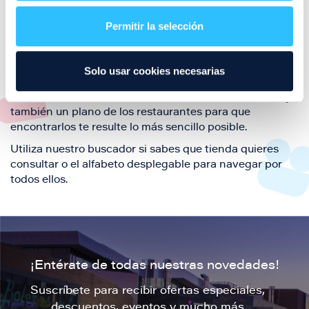
restaurantes de la ciudad de Zaragoza y disfruta
Permitir la selección
también de nuestra oferta de ocio y shopping durante
tu visita.
El este directorio de restaurantes de Puerto Venecia
Solo usar cookies necesarias
podrás encontrar toda la información necesaria de
cada una de nuestras marcas. Sus datos de contacto y
también un plano de los restaurantes para que
encontrarlos te resulte lo más sencillo posible.
Utiliza nuestro buscador si sabes que tienda quieres
consultar o el alfabeto desplegable para navegar por
todos ellos.
¡Entérate de todas nuestras novedades!
Suscríbete para recibir ofertas especiales,
descuentos, eventos y mucho más