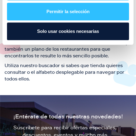
restaurantes de la ciudad de Zaragoza y disfruta
Permitir la selección
también de nuestra oferta de ocio y shopping durante
tu visita.
El este directorio de restaurantes de Puerto Venecia
Solo usar cookies necesarias
podrás encontrar toda la información necesaria de
cada una de nuestras marcas. Sus datos de contacto y
también un plano de los restaurantes para que
encontrarlos te resulte lo más sencillo posible.
Utiliza nuestro buscador si sabes que tienda quieres
consultar o el alfabeto desplegable para navegar por
todos ellos.
¡Entérate de todas nuestras novedades!
Suscríbete para recibir ofertas especiales,
descuentos, eventos y mucho más