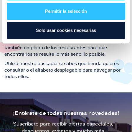
restaurantes de la ciudad de Zaragoza y disfruta
Permitir la selección
también de nuestra oferta de ocio y shopping durante
tu visita.
El este directorio de restaurantes de Puerto Venecia
Solo usar cookies necesarias
podrás encontrar toda la información necesaria de
cada una de nuestras marcas. Sus datos de contacto y
también un plano de los restaurantes para que
encontrarlos te resulte lo más sencillo posible.
Utiliza nuestro buscador si sabes que tienda quieres
consultar o el alfabeto desplegable para navegar por
todos ellos.
¡Entérate de todas nuestras novedades!
Suscríbete para recibir ofertas especiales,
descuentos, eventos y mucho más