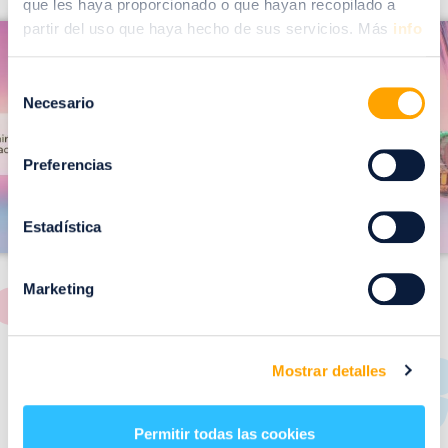
que les haya proporcionado o que hayan recopilado a
I
partir del uso que haya hecho de sus servicios. Más
info
I
m
m
a
Selección
a
Necesario
de
g
g
consentimiento
e
e
Preferencias
n
n
Estadística
Marketing
RESTAURANTES
Mostrar detalles
de
Puerto Venecia
Permitir todas las cookies