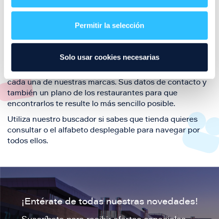
Aquí podrás encontrar el listado de todas los
restaurantes de Puerto Venecia. Descubre las mejores
restaurantes de la ciudad de Zaragoza y disfruta
Permitir la selección
también de nuestra oferta de ocio y shopping durante
tu visita.
Solo usar cookies necesarias
El este directorio de restaurantes de Puerto Venecia
podrás encontrar toda la información necesaria de
cada una de nuestras marcas. Sus datos de contacto y
también un plano de los restaurantes para que
encontrarlos te resulte lo más sencillo posible.
Utiliza nuestro buscador si sabes que tienda quieres
consultar o el alfabeto desplegable para navegar por
todos ellos.
¡Entérate de todas nuestras novedades!