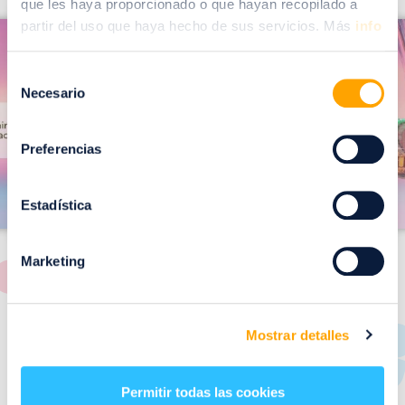
que les haya proporcionado o que hayan recopilado a
I
partir del uso que haya hecho de sus servicios. Más
info
I
m
m
a
Selección
a
Necesario
de
g
g
consentimiento
e
e
Preferencias
n
n
Estadística
Marketing
RESTAURANTES
Mostrar detalles
de
Puerto Venecia
Permitir todas las cookies