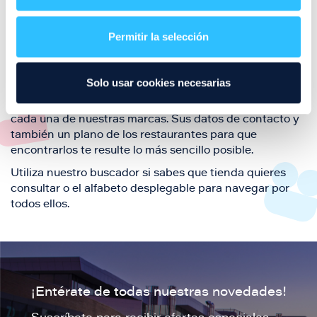
Aquí podrás encontrar el listado de todas los
restaurantes de Puerto Venecia. Descubre las mejores
restaurantes de la ciudad de Zaragoza y disfruta
Permitir la selección
también de nuestra oferta de ocio y shopping durante
tu visita.
Solo usar cookies necesarias
El este directorio de restaurantes de Puerto Venecia
podrás encontrar toda la información necesaria de
cada una de nuestras marcas. Sus datos de contacto y
también un plano de los restaurantes para que
encontrarlos te resulte lo más sencillo posible.
Utiliza nuestro buscador si sabes que tienda quieres
consultar o el alfabeto desplegable para navegar por
todos ellos.
¡Entérate de todas nuestras novedades!