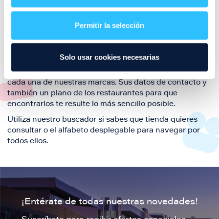
Aquí podrás encontrar el listado de todas los
restaurantes de Puerto Venecia. Descubre las mejores
restaurantes de la ciudad de Zaragoza y disfruta
Permitir la selección
también de nuestra oferta de ocio y shopping durante
tu visita.
Solo usar cookies necesarias
El este directorio de restaurantes de Puerto Venecia
podrás encontrar toda la información necesaria de
cada una de nuestras marcas. Sus datos de contacto y
también un plano de los restaurantes para que
encontrarlos te resulte lo más sencillo posible.
Utiliza nuestro buscador si sabes que tienda quieres
consultar o el alfabeto desplegable para navegar por
todos ellos.
¡Entérate de todas nuestras novedades!