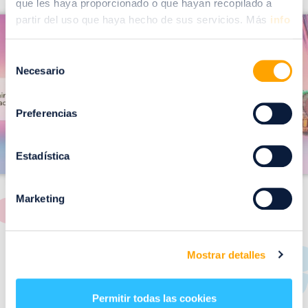
que les haya proporcionado o que hayan recopilado a
I
partir del uso que haya hecho de sus servicios. Más
info
I
m
m
a
Selección
a
Necesario
de
g
g
consentimiento
e
e
Preferencias
n
n
Estadística
Marketing
RESTAURANTES
Mostrar detalles
de
Puerto Venecia
Permitir todas las cookies