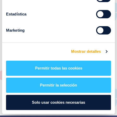
RESTAURANTES
de
Puerto Venecia
Estadística
Aquí podrás encontrar el listado de todas los
Marketing
restaurantes de Puerto Venecia. Descubre las mejores
restaurantes de la ciudad de Zaragoza y disfruta
también de nuestra oferta de ocio y shopping durante
tu visita.
Mostrar detalles
El este directorio de restaurantes de Puerto Venecia
podrás encontrar toda la información necesaria de
Permitir todas las cookies
cada una de nuestras marcas. Sus datos de contacto y
también un plano de los restaurantes para que
encontrarlos te resulte lo más sencillo posible.
Permitir la selección
Utiliza nuestro buscador si sabes que tienda quieres
consultar o el alfabeto desplegable para navegar por
Solo usar cookies necesarias
todos ellos.