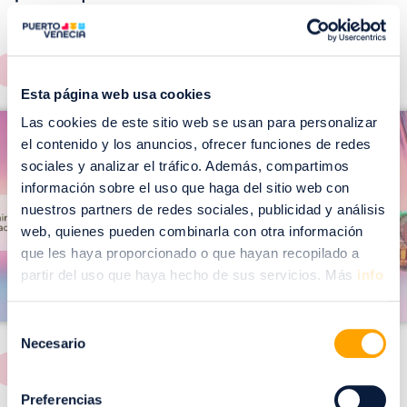
EVENTOS!
Ver todos >
Esta página web usa cookies
I
I
Las cookies de este sitio web se usan para personalizar
m
el contenido y los anuncios, ofrecer funciones de redes
m
a
sociales y analizar el tráfico. Además, compartimos
a
información sobre el uso que haga del sitio web con
g
g
nuestros partners de redes sociales, publicidad y análisis
e
e
web, quienes pueden combinarla con otra información
n
n
que les haya proporcionado o que hayan recopilado a
partir del uso que haya hecho de sus servicios. Más
info
Selección
Necesario
de
consentimiento
Preferencias