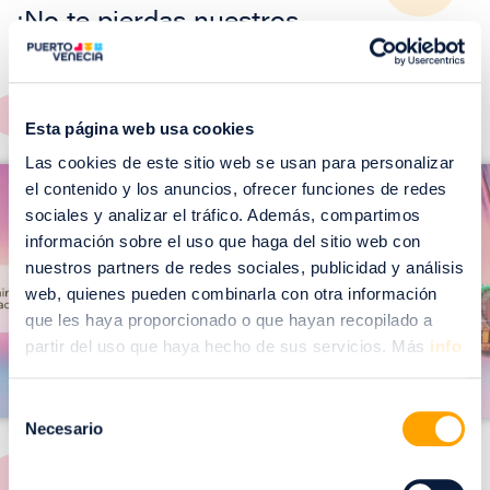
¡No te pierdas nuestros
EVENTOS!
Ver todos >
Esta página web usa cookies
I
Las cookies de este sitio web se usan para personalizar
I
m
el contenido y los anuncios, ofrecer funciones de redes
m
sociales y analizar el tráfico. Además, compartimos
a
a
información sobre el uso que haga del sitio web con
g
g
nuestros partners de redes sociales, publicidad y análisis
web, quienes pueden combinarla con otra información
e
e
que les haya proporcionado o que hayan recopilado a
n
n
partir del uso que haya hecho de sus servicios. Más
info
Selección
Necesario
de
consentimiento