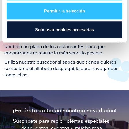
restaurantes de la ciudad de Zaragoza y disfruta
Permitir la selección
también de nuestra oferta de ocio y shopping durante
tu visita.
El este directorio de restaurantes de Puerto Venecia
Solo usar cookies necesarias
podrás encontrar toda la información necesaria de
cada una de nuestras marcas. Sus datos de contacto y
también un plano de los restaurantes para que
encontrarlos te resulte lo más sencillo posible.
Utiliza nuestro buscador si sabes que tienda quieres
consultar o el alfabeto desplegable para navegar por
todos ellos.
¡Entérate de todas nuestras novedades!
Suscríbete para recibir ofertas especiales,
descuentos, eventos y mucho más