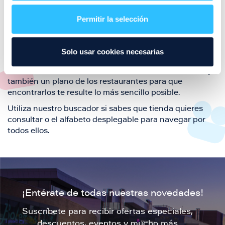
restaurantes de la ciudad de Zaragoza y disfruta
Permitir la selección
también de nuestra oferta de ocio y shopping durante
tu visita.
El este directorio de restaurantes de Puerto Venecia
Solo usar cookies necesarias
podrás encontrar toda la información necesaria de
cada una de nuestras marcas. Sus datos de contacto y
también un plano de los restaurantes para que
encontrarlos te resulte lo más sencillo posible.
Utiliza nuestro buscador si sabes que tienda quieres
consultar o el alfabeto desplegable para navegar por
todos ellos.
¡Entérate de todas nuestras novedades!
Suscríbete para recibir ofertas especiales,
descuentos, eventos y mucho más