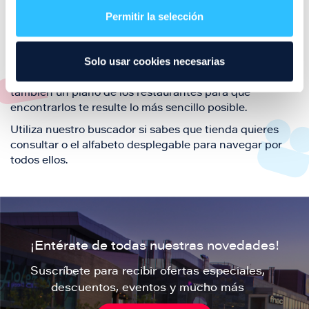
también de nuestra oferta de ocio y shopping durante
Permitir la selección
tu visita.
El este directorio de restaurantes de Puerto Venecia
Solo usar cookies necesarias
podrás encontrar toda la información necesaria de
cada una de nuestras marcas. Sus datos de contacto y
también un plano de los restaurantes para que
encontrarlos te resulte lo más sencillo posible.
Utiliza nuestro buscador si sabes que tienda quieres
consultar o el alfabeto desplegable para navegar por
todos ellos.
¡Entérate de todas nuestras novedades!
Suscríbete para recibir ofertas especiales,
descuentos, eventos y mucho más