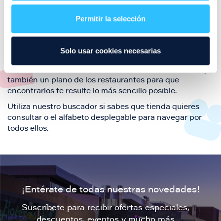
restaurantes de la ciudad de Zaragoza y disfruta
Permitir la selección
también de nuestra oferta de ocio y shopping durante
tu visita.
El este directorio de restaurantes de Puerto Venecia
Solo usar cookies necesarias
podrás encontrar toda la información necesaria de
cada una de nuestras marcas. Sus datos de contacto y
también un plano de los restaurantes para que
encontrarlos te resulte lo más sencillo posible.
Utiliza nuestro buscador si sabes que tienda quieres
consultar o el alfabeto desplegable para navegar por
todos ellos.
¡Entérate de todas nuestras novedades!
Suscríbete para recibir ofertas especiales,
descuentos, eventos y mucho más