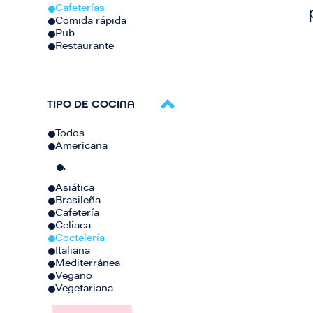
Cafeterías
Comida rápida
Pub
Restaurante
TIPO DE COCINA
Todos
Americana
.
Asiática
Brasileña
Cafetería
Celiaca
Coctelería
Italiana
Mediterránea
Vegano
Vegetariana