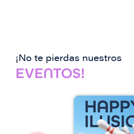
¡No te pierdas nuestros
EVENTOS!
I
m
a
g