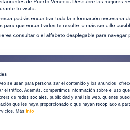
restaurantes de Puerto Venecia. Descubre las mejores re
rante tu visita.
Venecia podrás encontrar toda la información necesaria
 para que encontrarlos te resulte lo más sencillo posib
ieres consultar o el alfabeto desplegable para navegar p
ies
ntérate de todas nuestras novedad
web se usan para personalizar el contenido y los anuncios, ofrec
recibir ofertas especiales, descuentos, ev
ar el tráfico. Además, compartimos información sobre el uso que
tners de redes sociales, publicidad y análisis web, quienes pue
SUSCRÍBETE
ación que les haya proporcionado o que hayan recopilado a parti
rvicios. Más
info