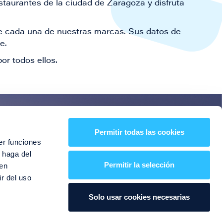
staurantes de la ciudad de Zaragoza y disfruta
 de cada una de nuestras marcas. Sus datos de
le.
or todos ellos.
es!
Permitir todas las cookies
er funciones
entos y mucho más
 haga del
Permitir la selección
den
r del uso
Solo usar cookies necesarias