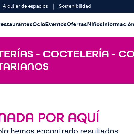
Alquiler de espacios
Sostenibilidad
estaurantes
Ocio
Eventos
Ofertas
Niños
Información 
ERÍAS - COCTELERÍA - C
TARIANOS
NADA POR AQUÍ
No hemos encontrado resultados