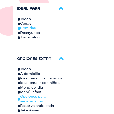
IDEAL PARA
Todos
Cenas
Comidas
Desayunos
Tomar algo
OPCIONES EXTRA
Todos
A domicilio
Ideal para ir con amigos
Ideal para ir con niños
Menú del día
Menú infantil
Opciones para
vegetarianos
Reserva anticipada
Take Away