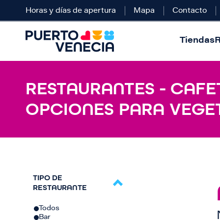
Horas y días de apertura
Mapa
Contacto
Tiendas
R
RESTAURANTES - CAFET
OPCIONES PARA VEGE
TIPO DE
RESTAURANTE
Todos
Bar