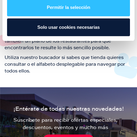
también de nuestra oferta de ocio y shopping durante
Permitir la selección
tu visita.
El este directorio de restaurantes de Puerto Venecia
Solo usar cookies necesarias
podrás encontrar toda la información necesaria de
cada una de nuestras marcas. Sus datos de contacto y
también un plano de los restaurantes para que
encontrarlos te resulte lo más sencillo posible.
Utiliza nuestro buscador si sabes que tienda quieres
consultar o el alfabeto desplegable para navegar por
todos ellos.
¡Entérate de todas nuestras novedades!
Suscríbete para recibir ofertas especiales,
descuentos, eventos y mucho más