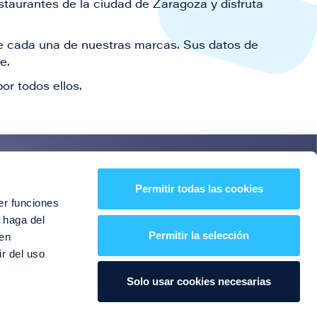
staurantes de la ciudad de Zaragoza y disfruta
 de cada una de nuestras marcas. Sus datos de
le.
or todos ellos.
es!
Permitir todas las cookies
er funciones
entos y mucho más
 haga del
Permitir la selección
den
r del uso
Solo usar cookies necesarias