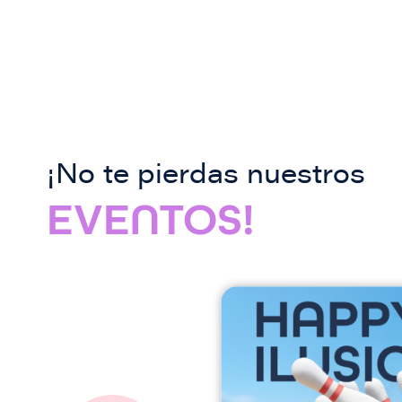
¡No te pierdas nuestros
EVENTOS!
I
m
a
g