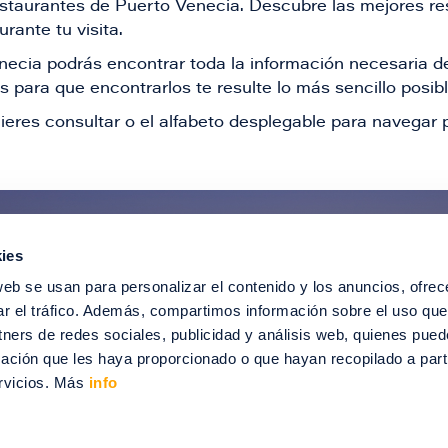
restaurantes de Puerto Venecia. Descubre las mejores re
rante tu visita.
Venecia podrás encontrar toda la información necesaria
 para que encontrarlos te resulte lo más sencillo posib
ieres consultar o el alfabeto desplegable para navegar p
ies
ntérate de todas nuestras novedad
web se usan para personalizar el contenido y los anuncios, ofrec
recibir ofertas especiales, descuentos, ev
ar el tráfico. Además, compartimos información sobre el uso que
tners de redes sociales, publicidad y análisis web, quienes pue
SUSCRÍBETE
ación que les haya proporcionado o que hayan recopilado a parti
rvicios. Más
info