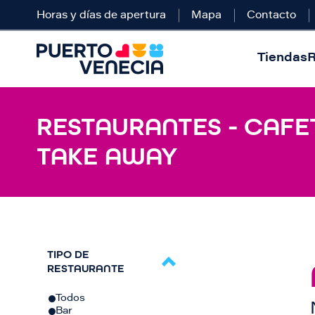
Horas y días de apertura
Mapa
Contacto
Tiendas
R
RESTAURANTES - CAFET
TAKE AWAY
TIPO DE
RESTAURANTE
Todos
Bar