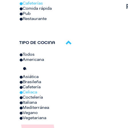
Cafeterías
Comida rápida
Pub
Restaurante
TIPO DE COCINA
Todos
Americana
.
Asiática
Brasileña
Cafetería
Celiaca
Coctelería
Italiana
Mediterránea
Vegano
Vegetariana