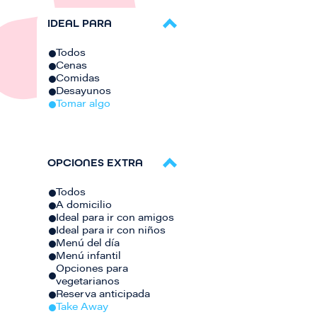
IDEAL PARA
Todos
Cenas
Comidas
Desayunos
Tomar algo
OPCIONES EXTRA
Todos
A domicilio
Ideal para ir con amigos
Ideal para ir con niños
Menú del día
Menú infantil
Opciones para
vegetarianos
Reserva anticipada
Take Away