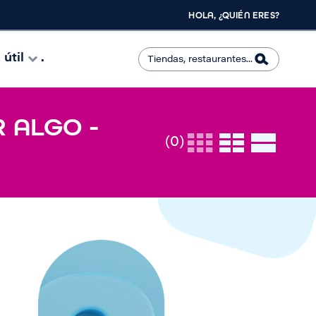
HOLA, ¿QUIÉN ERES?
útil
.
R ALGO -
(0)