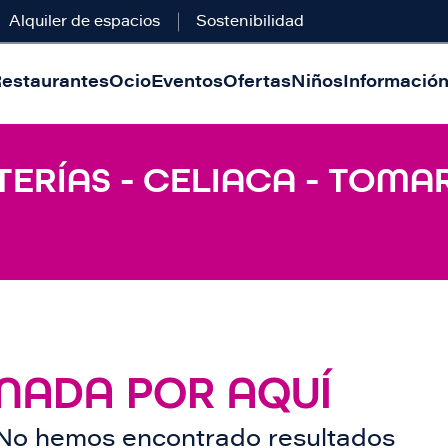
Alquiler de espacios
Sostenibilidad
estaurantes
Ocio
Eventos
Ofertas
Niños
Información 
ERÍAS - CELIACA - TOMA
NADA POR AQUÍ
No hemos encontrado resultados