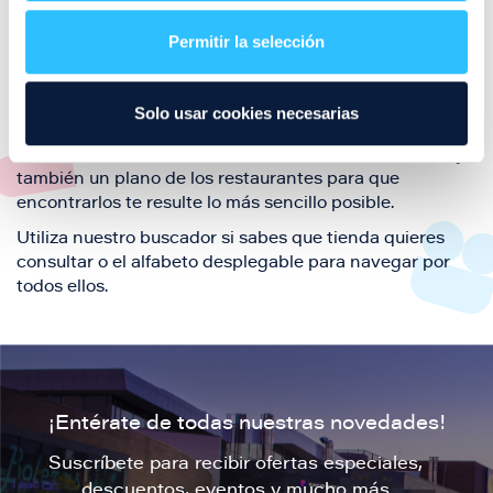
restaurantes de la ciudad de Zaragoza y disfruta
Permitir la selección
también de nuestra oferta de ocio y shopping durante
tu visita.
El este directorio de restaurantes de Puerto Venecia
Solo usar cookies necesarias
podrás encontrar toda la información necesaria de
cada una de nuestras marcas. Sus datos de contacto y
también un plano de los restaurantes para que
encontrarlos te resulte lo más sencillo posible.
Utiliza nuestro buscador si sabes que tienda quieres
consultar o el alfabeto desplegable para navegar por
todos ellos.
¡Entérate de todas nuestras novedades!
Suscríbete para recibir ofertas especiales,
descuentos, eventos y mucho más