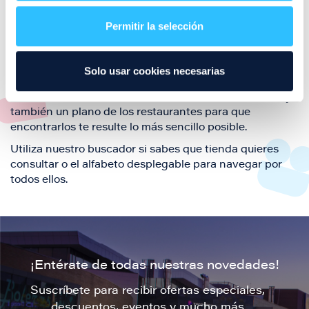
restaurantes de la ciudad de Zaragoza y disfruta
Permitir la selección
también de nuestra oferta de ocio y shopping durante
tu visita.
El este directorio de restaurantes de Puerto Venecia
Solo usar cookies necesarias
podrás encontrar toda la información necesaria de
cada una de nuestras marcas. Sus datos de contacto y
también un plano de los restaurantes para que
encontrarlos te resulte lo más sencillo posible.
Utiliza nuestro buscador si sabes que tienda quieres
consultar o el alfabeto desplegable para navegar por
todos ellos.
¡Entérate de todas nuestras novedades!
Suscríbete para recibir ofertas especiales,
descuentos, eventos y mucho más