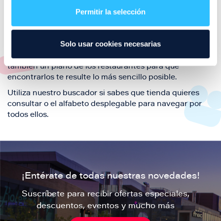
también de nuestra oferta de ocio y shopping durante
Permitir la selección
tu visita.
El este directorio de restaurantes de Puerto Venecia
Solo usar cookies necesarias
podrás encontrar toda la información necesaria de
cada una de nuestras marcas. Sus datos de contacto y
también un plano de los restaurantes para que
encontrarlos te resulte lo más sencillo posible.
Utiliza nuestro buscador si sabes que tienda quieres
consultar o el alfabeto desplegable para navegar por
todos ellos.
¡Entérate de todas nuestras novedades!
Suscríbete para recibir ofertas especiales,
descuentos, eventos y mucho más