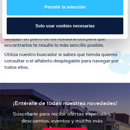
también de nuestra oferta de ocio y shopping durante
Permitir la selección
tu visita.
El este directorio de restaurantes de Puerto Venecia
Solo usar cookies necesarias
podrás encontrar toda la información necesaria de
cada una de nuestras marcas. Sus datos de contacto y
también un plano de los restaurantes para que
encontrarlos te resulte lo más sencillo posible.
Utiliza nuestro buscador si sabes que tienda quieres
consultar o el alfabeto desplegable para navegar por
todos ellos.
¡Entérate de todas nuestras novedades!
Suscríbete para recibir ofertas especiales,
descuentos, eventos y mucho más