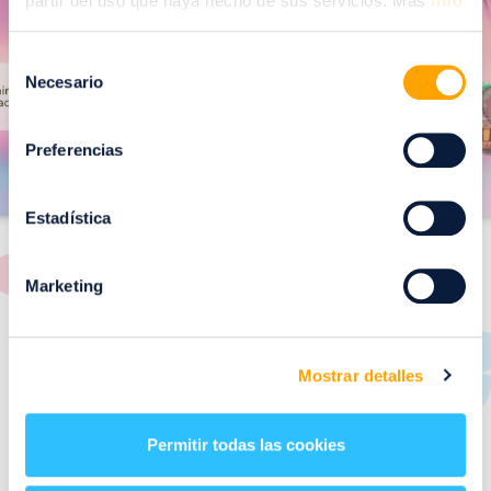
partir del uso que haya hecho de sus servicios. Más
info
m
a
a
g
Selección
g
Necesario
de
e
e
consentimiento
n
n
Preferencias
Estadística
Marketing
RESTAURANTES
de
Puerto Venecia
Mostrar detalles
Aquí podrás encontrar el listado de todas los
Permitir todas las cookies
restaurantes de Puerto Venecia. Descubre las mejores
restaurantes de la ciudad de Zaragoza y disfruta