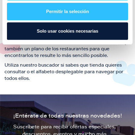
restaurantes de la ciudad de Zaragoza y disfruta
Permitir la selección
también de nuestra oferta de ocio y shopping durante
tu visita.
El este directorio de restaurantes de Puerto Venecia
Solo usar cookies necesarias
podrás encontrar toda la información necesaria de
cada una de nuestras marcas. Sus datos de contacto y
también un plano de los restaurantes para que
encontrarlos te resulte lo más sencillo posible.
Utiliza nuestro buscador si sabes que tienda quieres
consultar o el alfabeto desplegable para navegar por
todos ellos.
¡Entérate de todas nuestras novedades!
Suscríbete para recibir ofertas especiales,
descuentos, eventos y mucho más