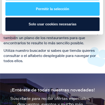
restaurantes de la ciudad de Zaragoza y disfruta
Permitir la selección
también de nuestra oferta de ocio y shopping durante
tu visita.
El este directorio de restaurantes de Puerto Venecia
Solo usar cookies necesarias
podrás encontrar toda la información necesaria de
cada una de nuestras marcas. Sus datos de contacto y
también un plano de los restaurantes para que
encontrarlos te resulte lo más sencillo posible.
Utiliza nuestro buscador si sabes que tienda quieres
consultar o el alfabeto desplegable para navegar por
todos ellos.
¡Entérate de todas nuestras novedades!
Suscríbete para recibir ofertas especiales,
descuentos, eventos y mucho más