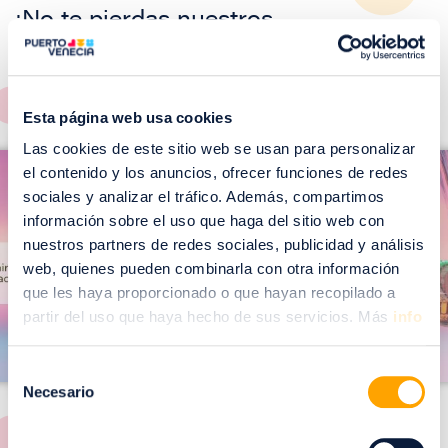
¡No te pierdas nuestros
EVENTOS!
Ver todos >
Esta página web usa cookies
I
Las cookies de este sitio web se usan para personalizar
I
m
el contenido y los anuncios, ofrecer funciones de redes
m
sociales y analizar el tráfico. Además, compartimos
a
a
información sobre el uso que haga del sitio web con
g
g
nuestros partners de redes sociales, publicidad y análisis
web, quienes pueden combinarla con otra información
e
e
que les haya proporcionado o que hayan recopilado a
n
n
partir del uso que haya hecho de sus servicios. Más
info
Selección
Necesario
de
consentimiento