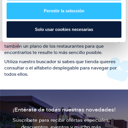
restaurantes de la ciudad de Zaragoza y disfruta
Permitir la selección
también de nuestra oferta de ocio y shopping durante
tu visita.
El este directorio de restaurantes de Puerto Venecia
Solo usar cookies necesarias
podrás encontrar toda la información necesaria de
cada una de nuestras marcas. Sus datos de contacto y
también un plano de los restaurantes para que
encontrarlos te resulte lo más sencillo posible.
Utiliza nuestro buscador si sabes que tienda quieres
consultar o el alfabeto desplegable para navegar por
todos ellos.
¡Entérate de todas nuestras novedades!
Suscríbete para recibir ofertas especiales,
descuentos, eventos y mucho más