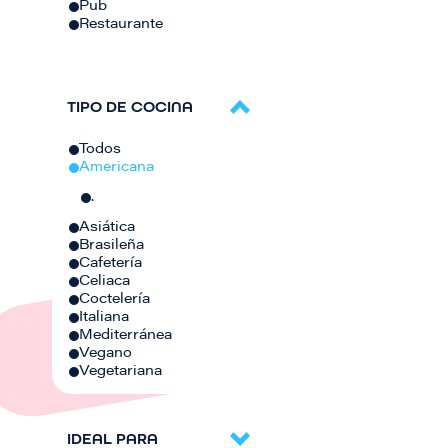
Pub
Restaurante
TIPO DE COCINA
Todos
Americana
.
Asiática
Brasileña
Cafetería
Celiaca
Coctelería
Italiana
Mediterránea
Vegano
Vegetariana
IDEAL PARA