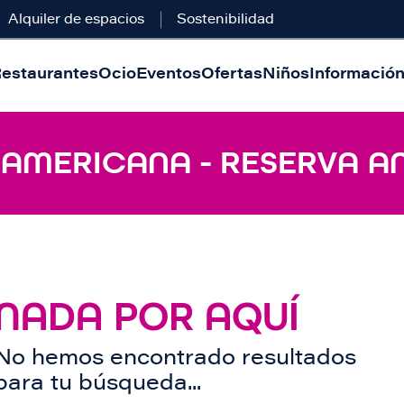
Alquiler de espacios
Sostenibilidad
estaurantes
Ocio
Eventos
Ofertas
Niños
Información 
- AMERICANA - RESERVA A
NADA POR AQUÍ
No hemos encontrado resultados
para tu búsqueda...