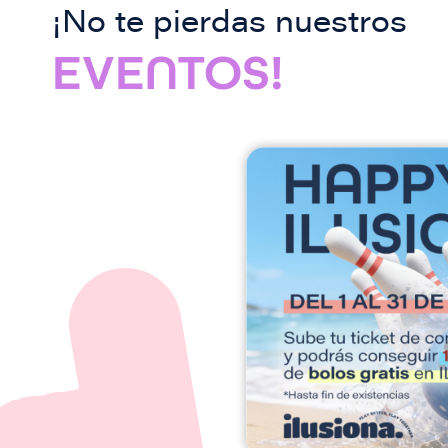
¡No te pierdas nuestros
EVENTOS!
I
m
a
g
e
n