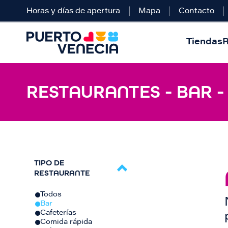
Horas y días de apertura
Mapa
Contacto
Tiendas
R
RESTAURANTES - BAR 
TIPO DE
RESTAURANTE
Todos
Bar
Cafeterías
Comida rápida