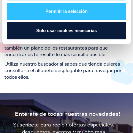
restaurantes de la ciudad de Zaragoza y disfruta
Permitir la selección
también de nuestra oferta de ocio y shopping durante
tu visita.
El este directorio de restaurantes de Puerto Venecia
Solo usar cookies necesarias
podrás encontrar toda la información necesaria de
cada una de nuestras marcas. Sus datos de contacto y
también un plano de los restaurantes para que
encontrarlos te resulte lo más sencillo posible.
Utiliza nuestro buscador si sabes que tienda quieres
consultar o el alfabeto desplegable para navegar por
todos ellos.
¡Entérate de todas nuestras novedades!
Suscríbete para recibir ofertas especiales,
descuentos, eventos y mucho más