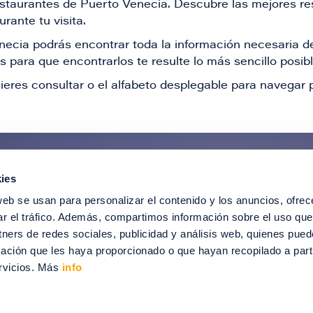
restaurantes de Puerto Venecia. Descubre las mejores re
rante tu visita.
Venecia podrás encontrar toda la información necesaria
 para que encontrarlos te resulte lo más sencillo posib
ieres consultar o el alfabeto desplegable para navegar p
ies
ntérate de todas nuestras novedad
web se usan para personalizar el contenido y los anuncios, ofrec
recibir ofertas especiales, descuentos, ev
ar el tráfico. Además, compartimos información sobre el uso que
tners de redes sociales, publicidad y análisis web, quienes pue
SUSCRÍBETE
ación que les haya proporcionado o que hayan recopilado a parti
rvicios. Más
info