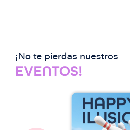
¡No te pierdas nuestros
EVENTOS!
I
m
a
g