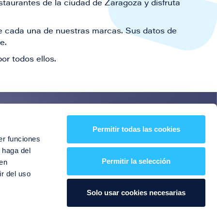
staurantes de la ciudad de Zaragoza y disfruta
 de cada una de nuestras marcas. Sus datos de
le.
or todos ellos.
es!
Permitir todas las cookies
er funciones
entos y mucho más
 haga del
Permitir la selección
den
r del uso
Solo usar cookies necesarias