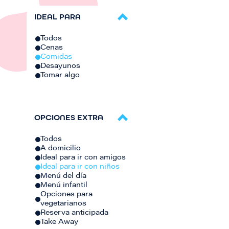
IDEAL PARA
Todos
Cenas
Comidas
Desayunos
Tomar algo
OPCIONES EXTRA
Todos
A domicilio
Ideal para ir con amigos
Ideal para ir con niños
Menú del día
Menú infantil
Opciones para
vegetarianos
Reserva anticipada
Take Away