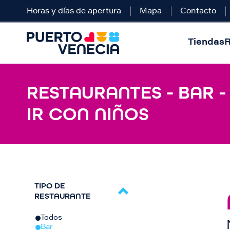
Horas y días de apertura
Mapa
Contacto
Tiendas
R
RESTAURANTES - BAR -
IR CON NIÑOS
TIPO DE
RESTAURANTE
Todos
Bar