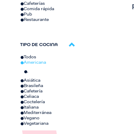
Cafeterías
Comida rápida
Pub
Restaurante
TIPO DE COCINA
Todos
Americana
.
Asiática
Brasileña
Cafetería
Celiaca
Coctelería
Italiana
Mediterránea
Vegano
Vegetariana