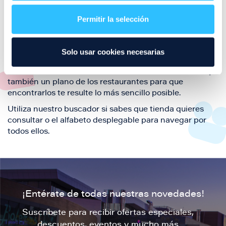
restaurantes de la ciudad de Zaragoza y disfruta
Permitir la selección
también de nuestra oferta de ocio y shopping durante
tu visita.
El este directorio de restaurantes de Puerto Venecia
Solo usar cookies necesarias
podrás encontrar toda la información necesaria de
cada una de nuestras marcas. Sus datos de contacto y
también un plano de los restaurantes para que
encontrarlos te resulte lo más sencillo posible.
Utiliza nuestro buscador si sabes que tienda quieres
consultar o el alfabeto desplegable para navegar por
todos ellos.
¡Entérate de todas nuestras novedades!
Suscríbete para recibir ofertas especiales,
descuentos, eventos y mucho más