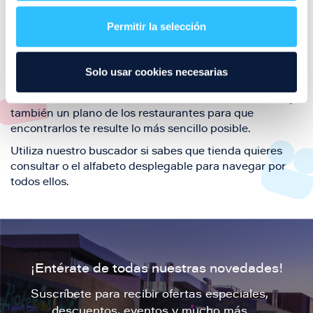
restaurantes de la ciudad de Zaragoza y disfruta
Permitir la selección
también de nuestra oferta de ocio y shopping durante
tu visita.
El este directorio de restaurantes de Puerto Venecia
Solo usar cookies necesarias
podrás encontrar toda la información necesaria de
cada una de nuestras marcas. Sus datos de contacto y
también un plano de los restaurantes para que
encontrarlos te resulte lo más sencillo posible.
Utiliza nuestro buscador si sabes que tienda quieres
consultar o el alfabeto desplegable para navegar por
todos ellos.
¡Entérate de todas nuestras novedades!
Suscríbete para recibir ofertas especiales,
descuentos, eventos y mucho más