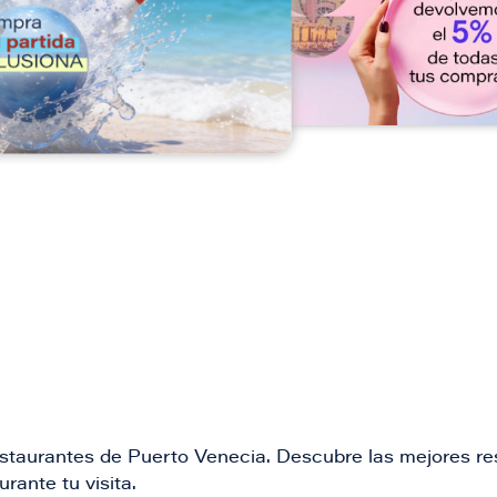
n
restaurantes de Puerto Venecia. Descubre las mejores re
rante tu visita.