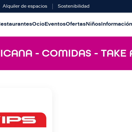
Alquiler de espacios
Sostenibilidad
estaurantes
Ocio
Eventos
Ofertas
Niños
Información 
ICANA - COMIDAS - TAKE