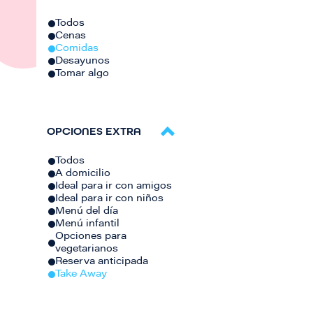
Todos
Cenas
Comidas
Desayunos
Tomar algo
OPCIONES EXTRA
Todos
A domicilio
Ideal para ir con amigos
Ideal para ir con niños
Menú del día
Menú infantil
Opciones para
vegetarianos
Reserva anticipada
Take Away