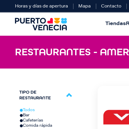
Horas y días de apertura
Mapa
Contacto
Tiendas
R
RESTAURANTES - AMER
TIPO DE
RESTAURANTE
Todos
Bar
Cafeterías
Comida rápida