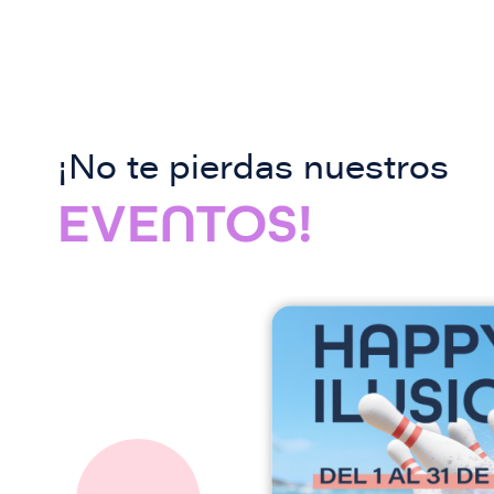
¡No te pierdas nuestros
EVENTOS!
I
m
a
g
e