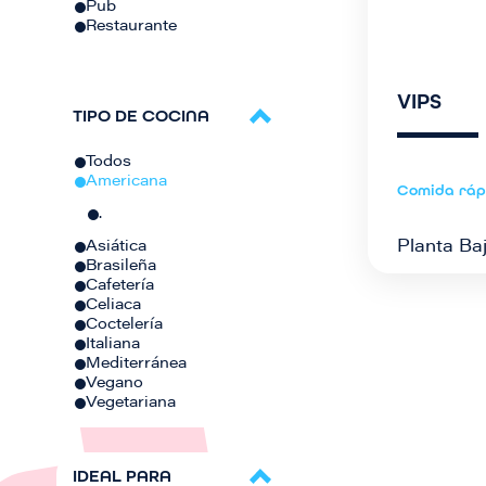
Pub
Restaurante
VIPS
TIPO DE COCINA
Todos
Americana
Comida ráp
.
Planta Baj
Asiática
Brasileña
Cafetería
Celiaca
Coctelería
Italiana
Mediterránea
Vegano
Vegetariana
IDEAL PARA