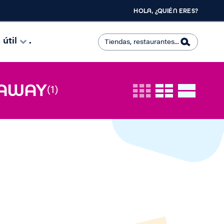
HOLA, ¿QUIÉN ERES?
útil
.
 AWAY
(1)