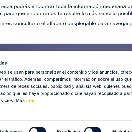
Venecia podrás encontrar toda la información necesaria
 para que encontrarlos te resulte lo más sencillo posib
ieres consultar o el alfabeto desplegable para navegar p
ies
ntérate de todas nuestras novedad
web se usan para personalizar el contenido y los anuncios, ofrec
recibir ofertas especiales, descuentos, ev
ar el tráfico. Además, compartimos información sobre el uso que
tners de redes sociales, publicidad y análisis web, quienes pue
SUSCRÍBETE
ación que les haya proporcionado o que hayan recopilado a parti
rvicios. Más
info
012-2024 Puerto Venecia. Todos los derechos reservados.
enecia
Información legal
Intranet
Contacto
Trabaja con nosotros
Preferencias
Estadística
Marketin