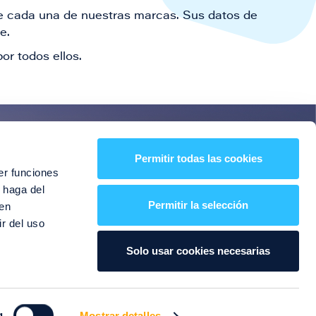
 de cada una de nuestras marcas. Sus datos de
le.
or todos ellos.
es!
Permitir todas las cookies
er funciones
entos y mucho más
 haga del
Permitir la selección
den
r del uso
Solo usar cookies necesarias
g
Mostrar detalles