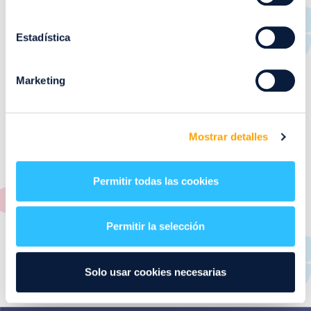
RESTAURANTES
de
Puerto Venecia
Estadística
Aquí podrás encontrar el listado de todas los
Marketing
restaurantes de Puerto Venecia. Descubre las mejores
restaurantes de la ciudad de Zaragoza y disfruta
también de nuestra oferta de ocio y shopping durante
tu visita.
Mostrar detalles
El este directorio de restaurantes de Puerto Venecia
podrás encontrar toda la información necesaria de
Permitir todas las cookies
cada una de nuestras marcas. Sus datos de contacto y
también un plano de los restaurantes para que
encontrarlos te resulte lo más sencillo posible.
Permitir la selección
Utiliza nuestro buscador si sabes que tienda quieres
consultar o el alfabeto desplegable para navegar por
Solo usar cookies necesarias
todos ellos.