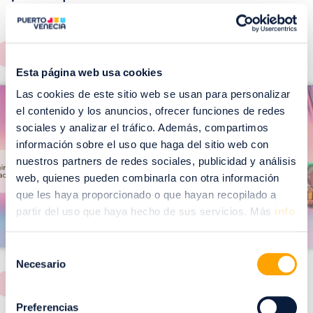
EVENTOS!
Ver todos >
Esta página web usa cookies
I
I
Las cookies de este sitio web se usan para personalizar
m
el contenido y los anuncios, ofrecer funciones de redes
m
a
sociales y analizar el tráfico. Además, compartimos
a
información sobre el uso que haga del sitio web con
g
g
nuestros partners de redes sociales, publicidad y análisis
e
e
web, quienes pueden combinarla con otra información
n
n
que les haya proporcionado o que hayan recopilado a
partir del uso que haya hecho de sus servicios. Más
info
Selección
Necesario
de
consentimiento
Preferencias