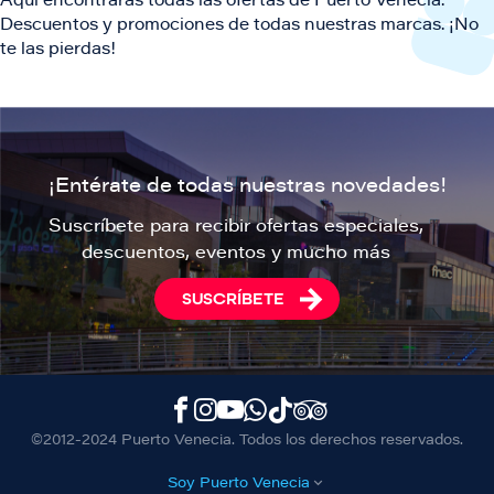
Aquí encontrarás todas las ofertas de Puerto Venecia.
i
r
á
n
Descuentos y promociones de todas nuestras marcas. ¡No
n
i
g
a
te las pierdas!
a
o
i
r
n
a
¡Entérate de todas nuestras novedades!
Suscríbete para recibir ofertas especiales,
descuentos, eventos y mucho más
SUSCRÍBETE
©2012-2024 Puerto Venecia. Todos los derechos reservados.
Soy Puerto Venecia