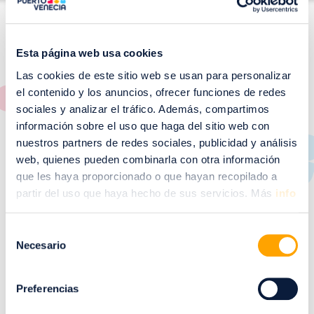
Esta página web usa cookies
Las cookies de este sitio web se usan para personalizar
ACTIVIDADES DE OCIO
el contenido y los anuncios, ofrecer funciones de redes
sociales y analizar el tráfico. Además, compartimos
en Puerto Venecia
información sobre el uso que haga del sitio web con
nuestros partners de redes sociales, publicidad y análisis
Aquí podrás encontrar el listado de todos los
establecimientos de ocio de Puerto Venecia. ¡Ven y
web, quienes pueden combinarla con otra información
descubre las mejores actividades de ocio y tiempo libre
que les haya proporcionado o que hayan recopilado a
en Zaragoza!
partir del uso que haya hecho de sus servicios. Más
info
Nuestras actividades de ocio y tiempo libre son para
toda la familia. Para los mas pequeños y los no tan
Selección
pequeños. Si te interesa el ocio infantil con niños, en
Necesario
de
Puerto Venecia puedes disfrutar de increíbles
consentimiento
atracciones y recreativos con Neverland. Además
Preferencias
7FUN ofrece increíbles actividades tanto en interior
como en exterior para pasarlo en grande. Escalada,