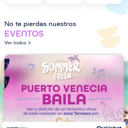
No te pierdas nuestros
EVENTOS
Ver todos >
I
I
m
m
a
a
g
g
e
e
n
n