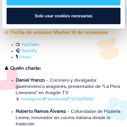
vitales en el sector de la hostelería.
Solo usar cookies necesarias
PV TALKS: "Locos por la masa"
📅
Fecha de emisión: Martes 18 de noviembre
📺
YouTube:
🎧
Spotify
🎙️
iVoox:
👤
Quién charla:
Daniel Yranzo
– Cocinero y divulgador
gastronómico aragonés, presentador de “La Pera
Limonera” en Aragón TV
📱
Instagram
/
Facebook
/
TikTok
/
Web
Roberto Ramos Álvarez
– Cofundador de Pizzería
Leone, innovador en cocina italiana desde la
tradición