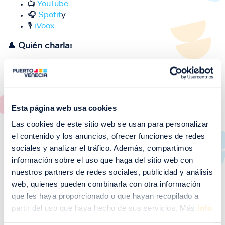
📺
YouTube
🎧
Spotif
y
🎙️
iVoox
👤
Quién charla:
Iris Jordán
– Chef y propietaria del Restaurante
Ansils ⭐️ (Estrella Michelin 2024, Sol Repsol 2025)
📱
Instagram
/
Facebook/
TikTok
/
Web
Esta página web usa cookies
Ane Laure Romeuf
– Fundadora de Le Petit
Croissant, referente de la repostería francesa en
Las cookies de este sitio web se usan para personalizar
Zaragoza
el contenido y los anuncios, ofrecer funciones de redes
📱
Instagram
/
Facebook
/
TikTok
sociales y analizar el tráfico. Además, compartimos
información sobre el uso que haga del sitio web con
💬
¿Qué nos van a contar?
nuestros partners de redes sociales, publicidad y análisis
Una conversación sobre emprendimiento,
web, quienes pueden combinarla con otra información
excelencia y pasión por la gastronomía.
que les haya proporcionado o que hayan recopilado a
partir del uso que haya hecho de sus servicios. Más
info